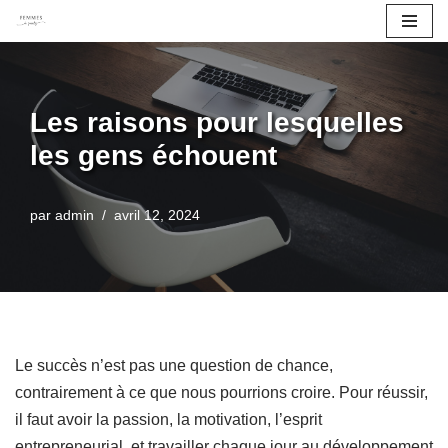
Aller
au
contenu
Les raisons pour lesquelles
les gens échouent
par
admin
avril 12, 2024
Le succès n’est pas une question de chance,
contrairement à ce que nous pourrions croire. Pour réussir,
il faut avoir la passion, la motivation, l’esprit
entrepreneurial, et travailler chaque jour au développement